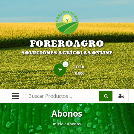
Saltar
contenido
FOREROAGRO
SOLUCIONES AGRÍCOLAS ONLINE
0
TOTAL
0,00€
Buscar:
Abonos
Inicio
/ Abonos