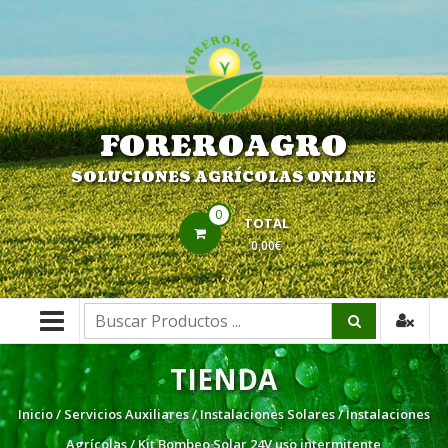
Saltar
contenido
FOREROAGRO
SOLUCIONES AGRÍCOLAS ONLINE
0
TOTAL
0,00€
Buscar:
TIENDA
Inicio
/
Servicios Auxiliares
/
Instalaciones Solares
/
Instalaciones
Agrícolas
/ Kit Bombeo Solar 24V uso intermitente