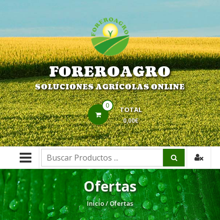
Saltar
contenido
FOREROAGRO
SOLUCIONES AGRÍCOLAS ONLINE
0
TOTAL
0,00€
Buscar:
Ofertas
Inicio
/ Ofertas