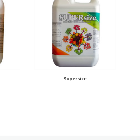
S
Supersize