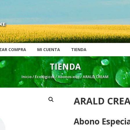
NE
IZAR COMPRA
MI CUENTA
TIENDA
TIENDA
Inicio
/
Ecológicos
/
Abonos-eco
/ ARALD CREAM
ARALD CRE
Abono Especia