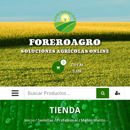
Saltar
contenido
FOREROAGRO
SOLUCIONES AGRÍCOLAS ONLINE
0
TOTAL
0,00€
Buscar:
TIENDA
Inicio
/
Semillas
/
Profesional
/ Melón Melito