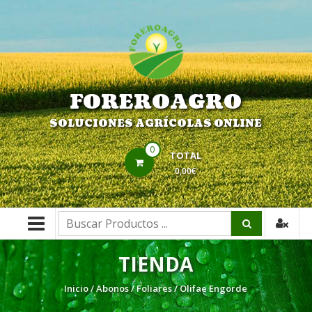
Saltar
contenido
FOREROAGRO
SOLUCIONES AGRÍCOLAS ONLINE
0
TOTAL
0,00€
Buscar:
TIENDA
Inicio
/
Abonos
/
Foliares
/ Olifae Engorde