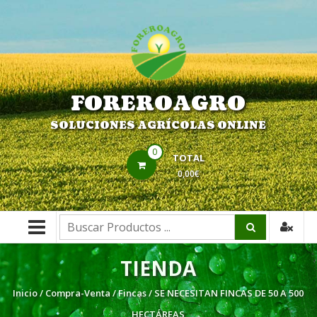
Saltar
contenido
FOREROAGRO
SOLUCIONES AGRÍCOLAS ONLINE
0
TOTAL
0,00€
Buscar:
TIENDA
Inicio
/
Compra-Venta
/
Fincas
/ SE NECESITAN FINCAS DE 50 A 500
HECTÁREAS