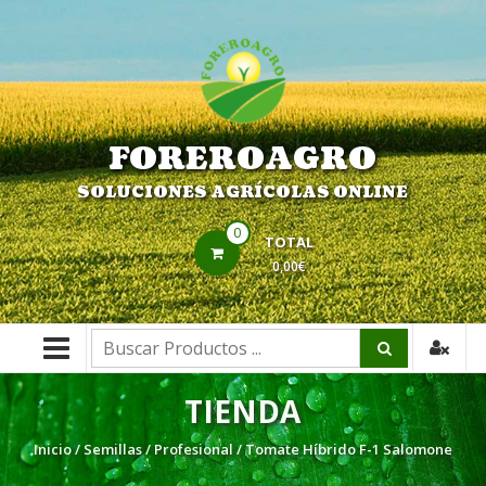
Saltar
contenido
FOREROAGRO
SOLUCIONES AGRÍCOLAS ONLINE
0
TOTAL
0,00€
Buscar:
TIENDA
Inicio
/
Semillas
/
Profesional
/ Tomate Híbrido F-1 Salomone